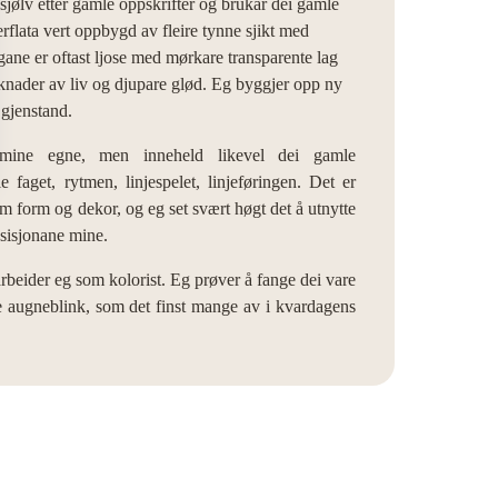
sjølv etter gamle oppskrifter og brukar dei gamle 
flata vert oppbygd av fleire tynne sjikt med 
ane er oftast ljose med mørkare transparente lag 
rknader av liv og djupare glød. Eg byggjer opp ny 
 gjenstand.
 mine egne, men inneheld likevel dei gamle
 faget, rytmen, linjespelet, linjeføringen. Det er
om form og dekor, og eg set svært høgt det å utnytte
osisjonane mine.
arbeider eg som kolorist. Eg prøver å fange dei vare
lle augneblink, som det finst mange av i kvardagens