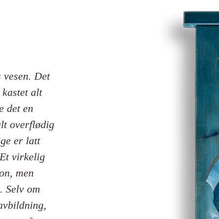
 vesen. Det 
kastet alt 
 det en 
t overflødig 
e er latt 
t virkelig 
on, men 
. Selv om 
vbildning, 