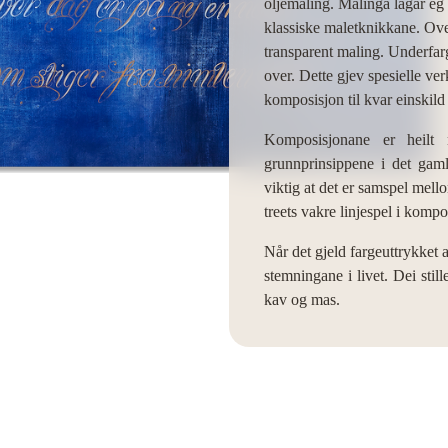
oljemaling. Malinga lagar eg 
klassiske maletknikkane. Over
transparent maling. Underfarg
over. Dette gjev spesielle ve
komposisjon til kvar einskild
Komposisjonane er heilt
grunnprinsippene i det gamle
viktig at det er samspel mell
treets vakre linjespel i komp
Når det gjeld fargeuttrykket 
stemningane i livet. Dei sti
kav og mas.