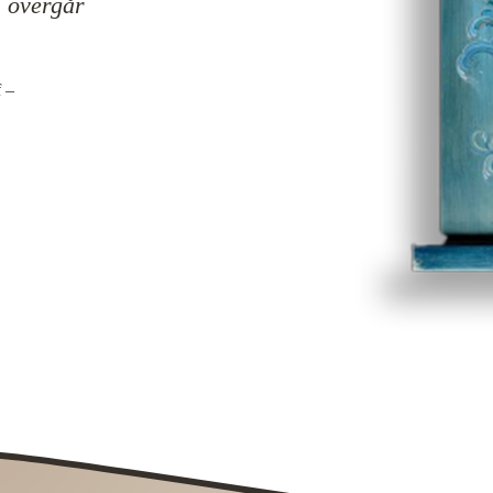
 overgår 
f –