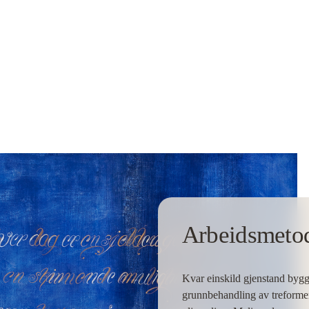
Arbeidsmeto
Kvar einskild gjenstand byggj
grunnbehandling av treformene